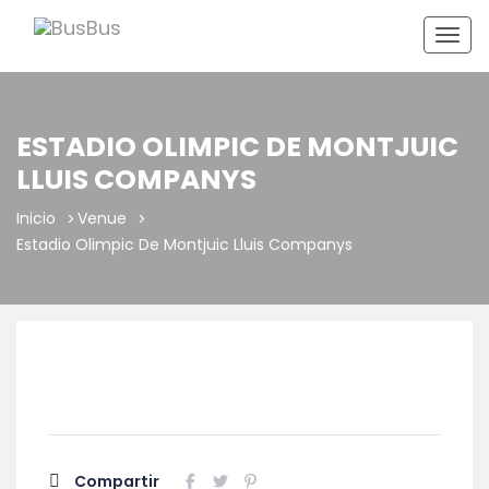
Togg
navig
ESTADIO OLIMPIC DE MONTJUIC
LLUIS COMPANYS
Inicio
Venue
Estadio Olimpic De Montjuic Lluis Companys
Compartir